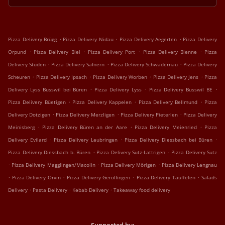
.
.
.
Pizza Delivery Brügg
Pizza Delivery Nidau
Pizza Delivery Aegerten
Pizza Delivery
.
.
.
.
Orpund
Pizza Delivery Biel
Pizza Delivery Port
Pizza Delivery Bienne
Pizza
.
.
.
Delivery Studen
Pizza Delivery Safnern
Pizza Delivery Schwadernau
Pizza Delivery
.
.
.
.
Scheuren
Pizza Delivery Ipsach
Pizza Delivery Worben
Pizza Delivery Jens
Pizza
.
.
.
Delivery Lyss Busswil bei Büren
Pizza Delivery Lyss
Pizza Delivery Busswil BE
.
.
.
Pizza Delivery Büetigen
Pizza Delivery Kappelen
Pizza Delivery Bellmund
Pizza
.
.
.
Delivery Dotzigen
Pizza Delivery Merzligen
Pizza Delivery Pieterlen
Pizza Delivery
.
.
.
Meinisberg
Pizza Delivery Büren an der Aare
Pizza Delivery Meienried
Pizza
.
.
.
Delivery Evilard
Pizza Delivery Leubringen
Pizza Delivery Diessbach bei Büren
.
.
Pizza Delivery Diessbach b. Büren
Pizza Delivery Sutz-Lattrigen
Pizza Delivery Sutz
.
.
.
Pizza Delivery Magglingen/Macolin
Pizza Delivery Mörigen
Pizza Delivery Lengnau
.
.
.
.
Pizza Delivery Orvin
Pizza Delivery Gerolfingen
Pizza Delivery Täuffelen
Salads
.
.
.
Delivery
Pasta Delivery
Kebab Delivery
Takeaway food delivery